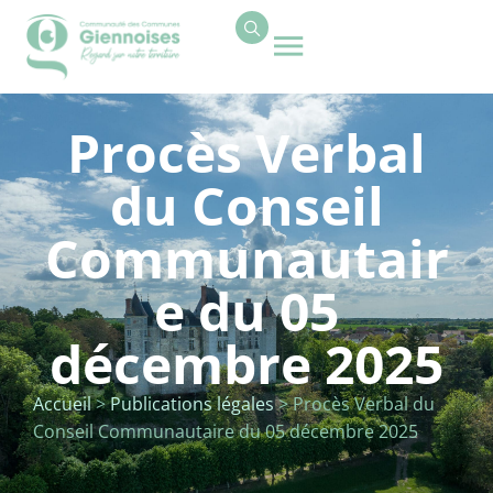
contenu
principal
Procès Verbal
du Conseil
Communautair
e du 05
décembre 2025
Accueil
>
Publications légales
>
Procès Verbal du
Conseil Communautaire du 05 décembre 2025