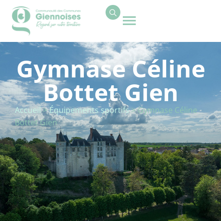
contenu
principal
Gymnase Céline
Bottet Gien
Accueil
>
Équipements sportifs
>
Gymnase Céline
Bottet Gien