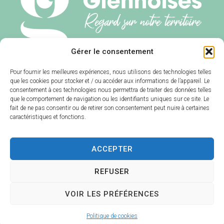
Gérer le consentement
Communauté des Communes
Giennoises
Pour fournir les meilleures expériences, nous utilisons des technologies telles
3 chemin de Montfort
que les cookies pour stocker et / ou accéder aux informations de l’appareil. Le
consentement à ces technologies nous permettra de traiter des données telles
45500 – GIEN
que le comportement de navigation ou les identifiants uniques sur ce site. Le
02 38 29 80 00
fait de ne pas consentir ou de retirer son consentement peut nuire à certaines
caractéristiques et fonctions.
Contact
Horaires d’ouverture
Lundi au Jeudi :
8h à 12h / 13h30 à 17h30
ACCEPTER
Vendredi :
8h à 12h / 13h30 à 16h30
REFUSER
VOIR LES PRÉFÉRENCES
Acce
Plan
Données
Confid
Mentio
© 2024 -
ssibili
du
personnel
entiali
ns
Propulsé par
Politique de cookies
té
site
les
té
légales
Utopia