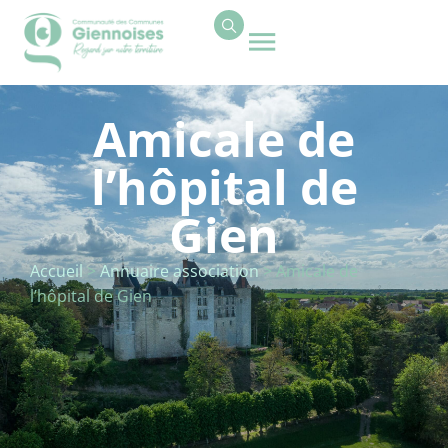
contenu
principal
Amicale de
l’hôpital de
Gien
Accueil
>
Annuaire association
>
Amicale de
l’hôpital de Gien